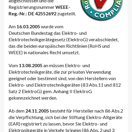
abgeschlossen und die
Registrierungsnummer
WEEE-
Reg.-Nr.: DE 42552692
zugeteilt.
Am
16.03.2005
wurde vom
Deutschen Bundestag das Elektro- und
Elektrotechnikgerätegesetz (ElektroG) verabschiedet,
das die beiden europäischen Richtlinien (RoHS und
WEEE) in nationales Recht umsetzt.
Vom
13.08.2005
an müssen Elektro- und
Elektrotechnikgeräte, die zur privaten Verwendung
geeignet oder bestimmt sind, von den Herstellern von
Elektro- und Elektrotechnikgeräten (ß3 Abs.11 und ß12
Satz 2 ElektroG) gem. Anhang II ElektroG
gekennzeichnet werden.
Ab dem
24.11.2005
besteht für Hersteller nach ß6 Abs.2
die Verpflichtung, sich bei der Stiftung Elektro-Altgeräte
(EAR) registriert zu lassen, bevor Sie Elektro- und
Elektronikgeräte in Verkehr bringen (ß6 Abs. 2 und 3